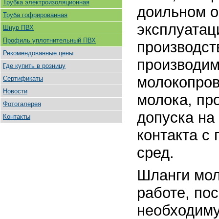
Трубка электроизоляционная
доильном о
Труба гофрированная
эксплуатац
Шнур ПВХ
Профиль уплотнительный ПВХ
производст
Рекомендованные цены
производим
Где купить в розницу
молокопров
Сертификаты
Новости
молока, пр
Фотогалерея
допуска на
Контакты
контакта с
сред.
Шланги мол
работе, пос
необходиму