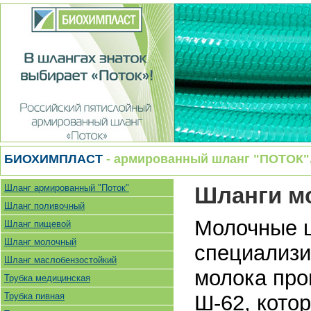
БИОХИМПЛАСТ
- армированный шланг "ПОТОК", 
Шланг армированный "Поток"
Шланги м
Шланг поливочный
Молочные ш
Шланг пищевой
Шланг молочный
специализи
Шланг маслобензостойкий
молока про
Трубка медицинская
Трубка пивная
Ш-62, кото