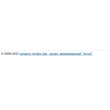
шланги трубки пвх, шланг армированный "поток"
© 2008-2022