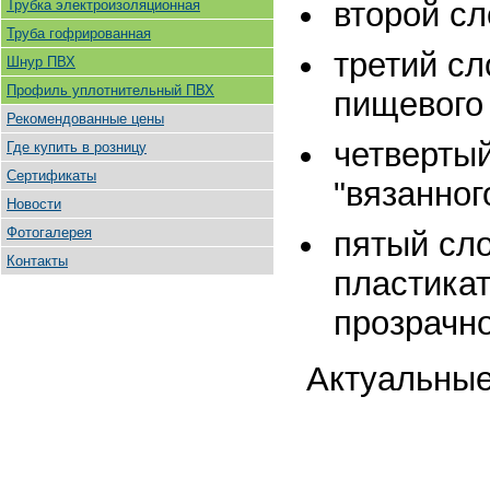
второй сл
Трубка электроизоляционная
Труба гофрированная
третий сл
Шнур ПВХ
Профиль уплотнительный ПВХ
пищевого 
Рекомендованные цены
четвертый
Где купить в розницу
Сертификаты
"вязанног
Новости
Фотогалерея
пятый сло
Контакты
пластикат
прозрачно
Актуальные