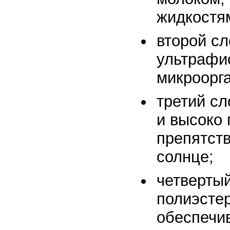
жидкостя
второй сл
ультрафи
микроорга
третий сл
и высоко
препятст
солнце;
четвертый
полиэсте
обеспечив