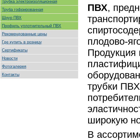
Трубка электроизоляционная
ПВХ
, пред
Труба гофрированная
транспорти
Шнур ПВХ
Профиль уплотнительный ПВХ
спиртосоде
Рекомендованные цены
плодово-яго
Где купить в розницу
Продукция 
Сертификаты
Новости
пластифици
Фотогалерея
оборудован
Контакты
трубки ПВХ
потребител
эластичнос
широкую но
В ассортим