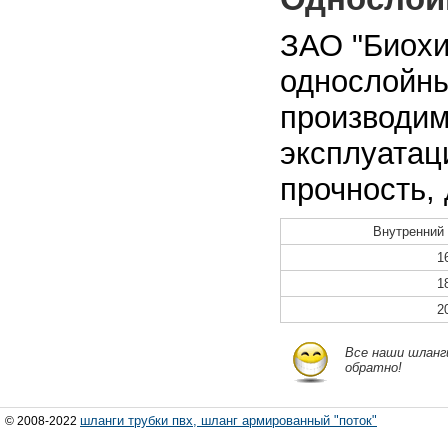
ЗАО "Биохи
однослойны
производи
эксплуатац
прочность, 
Внутренний
1
1
2
Все наши шланг
обратно!
шланги трубки пвх, шланг армированный "поток"
© 2008-2022