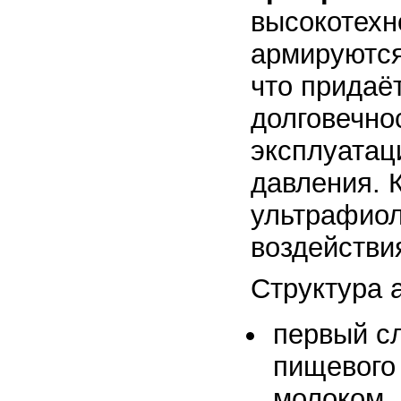
высокотехн
армируются
что придаё
долговечно
эксплуатац
давления. 
ультрафиол
воздействи
Структура 
первый сл
пищевого 
молоком,