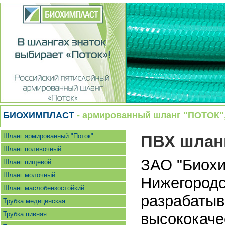
БИОХИМПЛАСТ
- армированный шланг "ПОТОК", 
Шланг армированный "Поток"
ПВХ шланг
Шланг поливочный
ЗАО "Биохи
Шланг пищевой
Шланг молочный
Нижегородск
Шланг маслобензостойкий
разрабатыв
Трубка медицинская
Трубка пивная
высококач