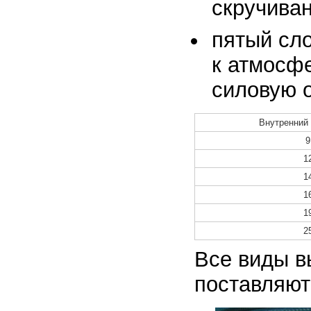
скручива
пятый сл
к атмосф
силовую о
Внутренний
9
1
1
1
1
2
Все виды в
поставляютс